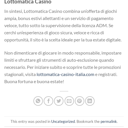
Lottomatica Casino
In sintesi, Lottomatica Casino combina un’offerta di giochi
ampia, bonus estivi allettanti e un servizio di pagamento
veloce, tutto sotto la supervisione della licenza ADM. Se
cerchi un’esperienza di gioco sicura, veloce e ricca di
opportunità, il sito è la scelta ideale per la tua estate digitale.
Non dimenticare di giocare in modo responsabile, impostare
limiti e sfruttare gli strumenti di auto‑esclusione quando
necessario. Per iniziare subito e scoprire tutte le promozioni
stagionali, visita
lottomatica-casino-italia.com
e registrati.
Buona fortuna e buona estate!
This entry was posted in
Uncategorized
. Bookmark the
permalink
.