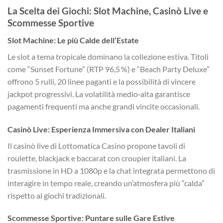
La Scelta dei Giochi: Slot Machine, Casinò Live e
Scommesse Sportive
Slot Machine: Le più Calde dell’Estate
Le slot a tema tropicale dominano la collezione estiva. Titoli
come “Sunset Fortune” (RTP 96,5 %) e “Beach Party Deluxe”
offrono 5 rulli, 20 linee paganti e la possibilità di vincere
jackpot progressivi. La volatilità medio‑alta garantisce
pagamenti frequenti ma anche grandi vincite occasionali.
Casinò Live: Esperienza Immersiva con Dealer Italiani
Il casinò live di Lottomatica Casino propone tavoli di
roulette, blackjack e baccarat con croupier italiani. La
trasmissione in HD a 1080p e la chat integrata permettono di
interagire in tempo reale, creando un’atmosfera più “calda”
rispetto ai giochi tradizionali.
Scommesse Sportive: Puntare sulle Gare Estive