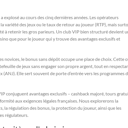
e a explosé au cours des cinq dernières années. Les opérateurs
la variété des jeux ou le taux de retour au joueur (RTP), mais surt
té à retenir les gros parieurs. Un club VIP bien structuré devient u
casino que pour le joueur qui y trouve des avantages exclusifs et
les novices, le bonus sans dépôt occupe une place de choix. Cette o
efeuille de jeux sans engager son propre argent, tout en respecta
ux (ANJ). Elle sert souvent de porte d’entrée vers les programmes 
IP conjuguent avantages exclusifs – cashback majoré, tours gratu
ormité aux exigences légales françaises. Nous explorerons la
, la régulation des bonus, la protection du joueur, ainsi que les
des régulateurs.