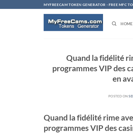
Skip
MYFREECAM TOKEN GENERATOR - FREE MFC TO
to
content
HOME
Quand la fidélité 
programmes VIP des cas
en av
POSTED ON
SE
Quand la fidélité rime av
programmes VIP des casin