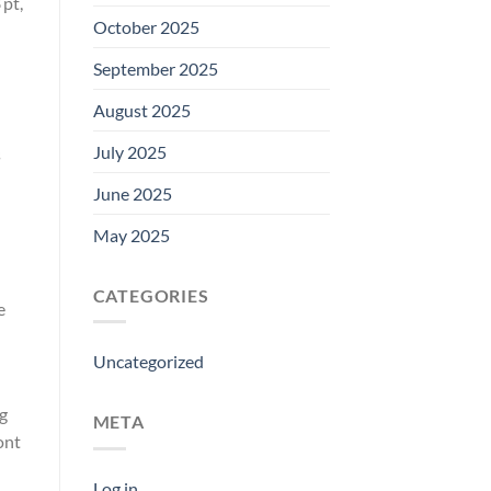
 pt,
October 2025
September 2025
August 2025
July 2025
s
June 2025
May 2025
CATEGORIES
e
Uncategorized
g
META
ont
Log in