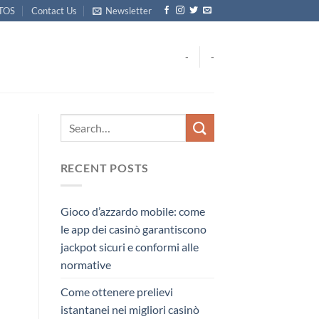
TOS
Contact Us
Newsletter
-
-
RECENT POSTS
Gioco d’azzardo mobile: come
le app dei casinò garantiscono
jackpot sicuri e conformi alle
normative
Come ottenere prelievi
istantanei nei migliori casinò