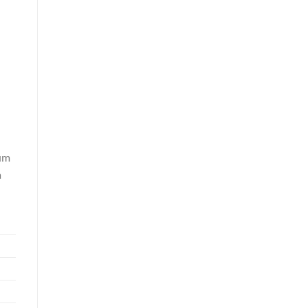
num
a