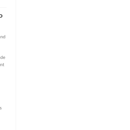
P
ond
 de
ant
s