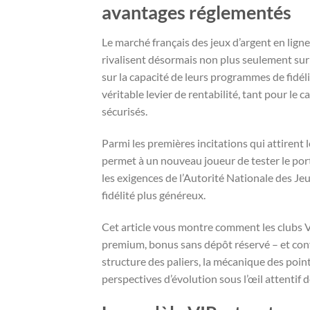
avantages réglementés
Le marché français des jeux d’argent en lign
rivalisent désormais non plus seulement sur 
sur la capacité de leurs programmes de fidéli
véritable levier de rentabilité, tant pour le 
sécurisés.
Parmi les premières incitations qui attirent 
permet à un nouveau joueur de tester le port
les exigences de l’Autorité Nationale des Je
fidélité plus généreux.
Cet article vous montre comment les clubs V
premium, bonus sans dépôt réservé – et conf
structure des paliers, la mécanique des points
perspectives d’évolution sous l’œil attentif 