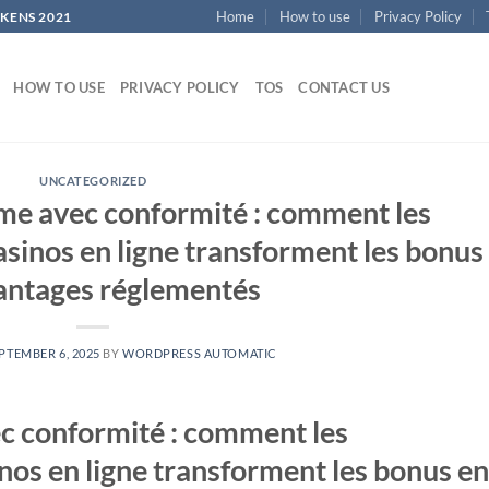
Home
How to use
Privacy Policy
KENS 2021
HOW TO USE
PRIVACY POLICY
TOS
CONTACT US
UNCATEGORIZED
rime avec conformité : comment les
inos en ligne transforment les bonus
antages réglementés
PTEMBER 6, 2025
BY
WORDPRESS AUTOMATIC
ec conformité : comment les
os en ligne transforment les bonus en