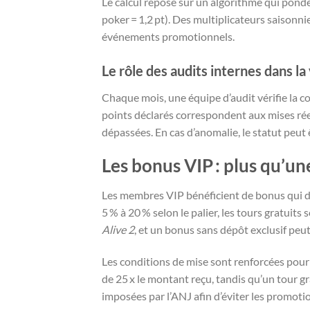
Le calcul repose sur un algorithme qui pondère
poker = 1,2 pt). Des multiplicateurs saisonn
événements promotionnels.
Le rôle des audits internes dans la
Chaque mois, une équipe d’audit vérifie la c
points déclarés correspondent aux mises réell
dépassées. En cas d’anomalie, le statut peut
Les bonus VIP : plus qu’u
Les membres VIP bénéficient de bonus qui d
5 % à 20 % selon le palier, les tours gratuit
Alive 2
, et un bonus sans dépôt exclusif peu
Les conditions de mise sont renforcées pou
de 25 x le montant reçu, tandis qu’un tour gr
imposées par l’ANJ afin d’éviter les promotio