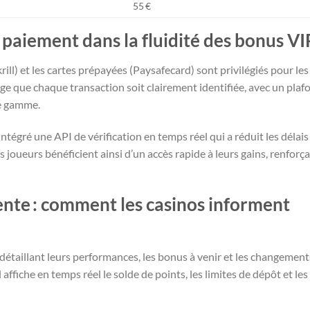
55 €
 paiement dans la fluidité des bonus VI
ll) et les cartes prépayées (Paysafecard) sont privilégiés pour les
exige que chaque transaction soit clairement identifiée, avec un plaf
de gamme.
 intégré une API de vérification en temps réel qui a réduit les délais
s joueurs bénéficient ainsi d’un accès rapide à leurs gains, renforç
te : comment les casinos informent
détaillant leurs performances, les bonus à venir et les changement
ffiche en temps réel le solde de points, les limites de dépôt et les