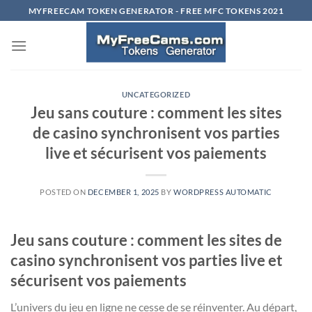
Skip
MYFREECAM TOKEN GENERATOR - FREE MFC TOKENS 2021
to
content
UNCATEGORIZED
Jeu sans couture : comment les sites
de casino synchronisent vos parties
live et sécurisent vos paiements
POSTED ON
DECEMBER 1, 2025
BY
WORDPRESS AUTOMATIC
Jeu sans couture : comment les sites de
casino synchronisent vos parties live et
sécurisent vos paiements
L’univers du jeu en ligne ne cesse de se réinventer. Au départ,