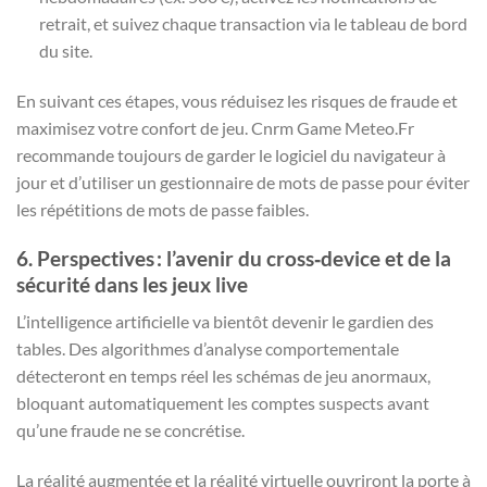
retrait, et suivez chaque transaction via le tableau de bord
du site.
En suivant ces étapes, vous réduisez les risques de fraude et
maximisez votre confort de jeu. Cnrm Game Meteo.Fr
recommande toujours de garder le logiciel du navigateur à
jour et d’utiliser un gestionnaire de mots de passe pour éviter
les répétitions de mots de passe faibles.
6. Perspectives : l’avenir du cross‑device et de la
sécurité dans les jeux live
L’intelligence artificielle va bientôt devenir le gardien des
tables. Des algorithmes d’analyse comportementale
détecteront en temps réel les schémas de jeu anormaux,
bloquant automatiquement les comptes suspects avant
qu’une fraude ne se concrétise.
La réalité augmentée et la réalité virtuelle ouvriront la porte à