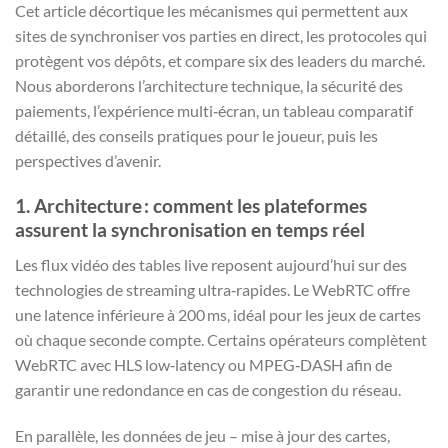
Cet article décortique les mécanismes qui permettent aux
sites de synchroniser vos parties en direct, les protocoles qui
protègent vos dépôts, et compare six des leaders du marché.
Nous aborderons l’architecture technique, la sécurité des
paiements, l’expérience multi‑écran, un tableau comparatif
détaillé, des conseils pratiques pour le joueur, puis les
perspectives d’avenir.
1. Architecture : comment les plateformes
assurent la synchronisation en temps réel
Les flux vidéo des tables live reposent aujourd’hui sur des
technologies de streaming ultra‑rapides. Le WebRTC offre
une latence inférieure à 200 ms, idéal pour les jeux de cartes
où chaque seconde compte. Certains opérateurs complètent
WebRTC avec HLS low‑latency ou MPEG‑DASH afin de
garantir une redondance en cas de congestion du réseau.
En parallèle, les données de jeu – mise à jour des cartes,