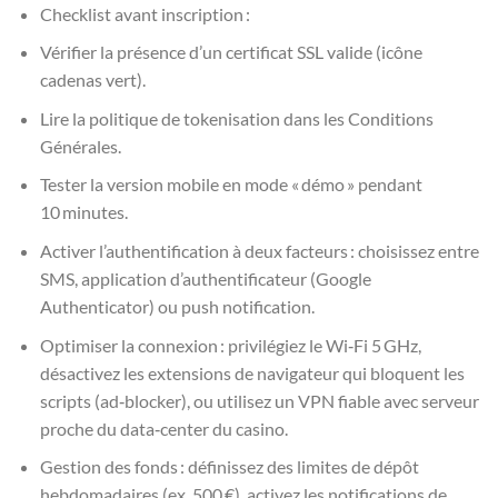
Checklist avant inscription :
Vérifier la présence d’un certificat SSL valide (icône
cadenas vert).
Lire la politique de tokenisation dans les Conditions
Générales.
Tester la version mobile en mode « démo » pendant
10 minutes.
Activer l’authentification à deux facteurs : choisissez entre
SMS, application d’authentificateur (Google
Authenticator) ou push notification.
Optimiser la connexion : privilégiez le Wi‑Fi 5 GHz,
désactivez les extensions de navigateur qui bloquent les
scripts (ad‑blocker), ou utilisez un VPN fiable avec serveur
proche du data‑center du casino.
Gestion des fonds : définissez des limites de dépôt
hebdomadaires (ex. 500 €), activez les notifications de