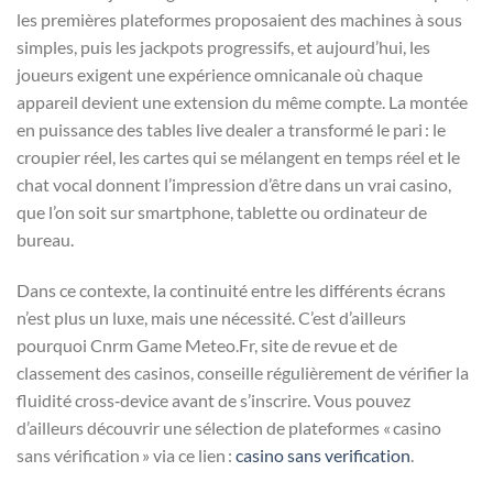
les premières plateformes proposaient des machines à sous
simples, puis les jackpots progressifs, et aujourd’hui, les
joueurs exigent une expérience omnicanale où chaque
appareil devient une extension du même compte. La montée
en puissance des tables live dealer a transformé le pari : le
croupier réel, les cartes qui se mélangent en temps réel et le
chat vocal donnent l’impression d’être dans un vrai casino,
que l’on soit sur smartphone, tablette ou ordinateur de
bureau.
Dans ce contexte, la continuité entre les différents écrans
n’est plus un luxe, mais une nécessité. C’est d’ailleurs
pourquoi Cnrm Game Meteo.Fr, site de revue et de
classement des casinos, conseille régulièrement de vérifier la
fluidité cross‑device avant de s’inscrire. Vous pouvez
d’ailleurs découvrir une sélection de plateformes « casino
sans vérification » via ce lien :
casino sans verification
.