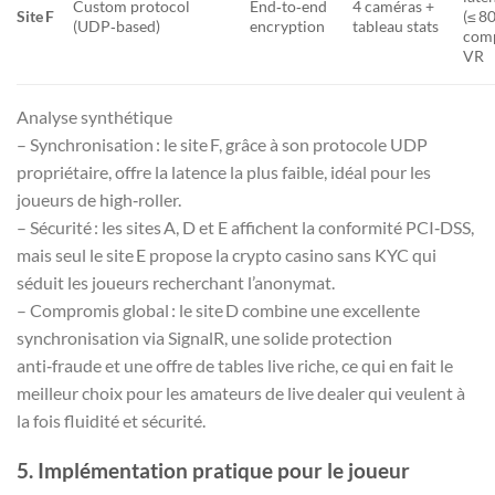
Custom protocol
End‑to‑end
4 caméras +
Site F
(≤ 80
(UDP‑based)
encryption
tableau stats
comp
VR
Analyse synthétique
– Synchronisation : le site F, grâce à son protocole UDP
propriétaire, offre la latence la plus faible, idéal pour les
joueurs de high‑roller.
– Sécurité : les sites A, D et E affichent la conformité PCI‑DSS,
mais seul le site E propose la crypto casino sans KYC qui
séduit les joueurs recherchant l’anonymat.
– Compromis global : le site D combine une excellente
synchronisation via SignalR, une solide protection
anti‑fraude et une offre de tables live riche, ce qui en fait le
meilleur choix pour les amateurs de live dealer qui veulent à
la fois fluidité et sécurité.
5. Implémentation pratique pour le joueur