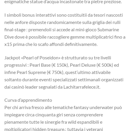
enigmatiche statue d’acqua incastonate tra pietre preziose.
I simboli bonus interattivi sono costituitii da tesori nascosti
nelle anfore disposte randomicamente sulla griglia dei rulli
final‐stage : premendoli si accede al mini‑gioco Submarine
Dive dove è possibile raccogliere gemme multiplicatrici fino a
x15 prima che lo scafo affondi definitivamente.
Jackpot «Pearl of Poseidon» è strutturato su tre livelli
progressivi : Pearl Base (€ 150k), Pearl Deluxe (€ 500k) ed
infine Pearl Supreme (€ 750k), quest’ultimo attivabile
soltanto durante eventi special­izzati settimanali organizzati
dai casinò leader segnalati da Lachitarrafelece.it.
Curva d’apprendimento
Per chi arriva fresco alle tematiche fantasy underwater può
impiegare circa cinquanta giri senza comprendere
pienamente tutte le sinergie fra wild espandibili e
moltiplicatori hidden treasure.; tuttavia i veterani