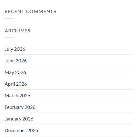
RECENT COMMENTS
ARCHIVES
July 2026
June 2026
May 2026
April 2026
March 2026
February 2026
January 2026
December 2025