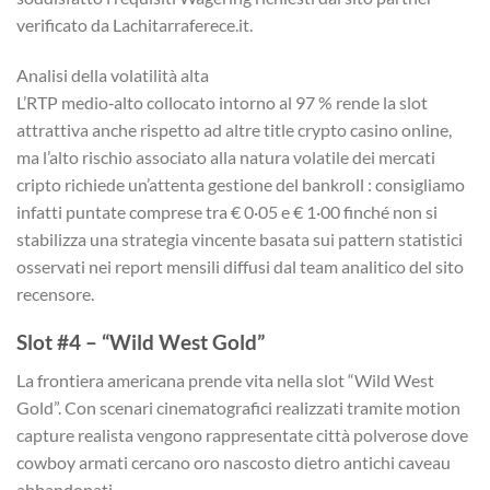
verificato da Lachitarraferece.it.
Analisi della volatilità alta
L’RTP medio‑alto collocato intorno al 97 % rende la slot
attrattiva anche rispetto ad altre title crypto casino online,
ma l’alto rischio associato alla natura volatile dei mercati
cripto richiede un’attenta gestione del bankroll : consigliamo
infatti puntate comprese tra € 0·05 e € 1·00 finché non si
stabilizza una strategia vincente basata sui pattern statistici
osservati nei report mensili diffusi dal team analitico de​l sito
recensore.
Slot #4 – “Wild West Gold”
La frontiera americana prende vita nella slot “Wild West
Gold”. Con scenari cinematografici realizzati tramite motion
capture realista vengono rappresentate città polverose dove
cowboy armati cercano oro nascosto dietro antichi caveau
abbandonati.