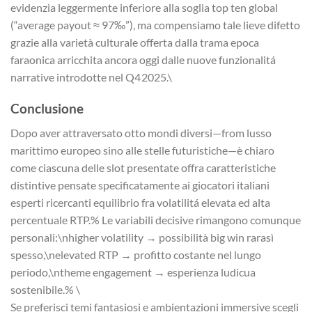
evidenzia leggermente inferiore alla soglia top ten global
(“average payout ≈ 97‰”), ma compensiamo tale lieve difetto
grazie alla varietà culturale offerta dalla trama epoca
faraonica arricchita ancora oggi dalle nuove funzionalitá
narrative introdotte nel Q4 2025.\
Conclusione
Dopo aver attraversato otto mondi diversi—from lusso
marittimo europeo sino alle stelle futuristiche—è chiaro
come ciascuna delle slot presentate offra caratteristiche
distintive pensate specificatamente ai giocatori italiani
esperti ricercanti equilibrio fra volatilitá elevata ed alta
percentuale RTP.% Le variabili decisive rimangono comunque
personali:\nhigher volatility → possibilità big win rarasì
spesso,\nelevated RTP → profitto costante nel lungo
periodo,\ntheme engagement → esperienza ludicua
sostenibile.% \
Se preferisci temi fantasiosi e ambientazioni immersive scegli