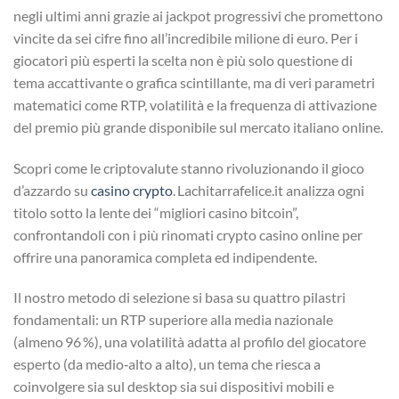
negli ultimi anni grazie ai jackpot progressivi che promettono
vincite da sei cifre fino all’incredibile milione di euro. Per i
giocatori più esperti la scelta non è più solo questione di
tema accattivante o grafica scintillante, ma di veri parametri
matematici come RTP, volatilità e la frequenza di attivazione
del premio più grande disponibile sul mercato italiano online.
Scopri come le criptovalute stanno rivoluzionando il gioco
d’azzardo su
casino crypto
. Lachitarrafelice.it analizza ogni
titolo sotto la lente dei “migliori casino bitcoin”,
confrontandoli con i più rinomati crypto casino online per
offrire una panoramica completa ed indipendente.
Il nostro metodo di selezione si basa su quattro pilastri
fondamentali: un RTP superiore alla media nazionale
(almeno 96 %), una volatilità adatta al profilo del giocatore
esperto (da medio‑alto a alto), un tema che riesca a
coinvolgere sia sul desktop sia sui dispositivi mobili e