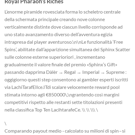
Royal Pharaoh’s Riches
L’enorme piramide rovesciata forma lo scheletro centrale
della schermata principale creando nove colonne
verticalmente distinte dove ciascun livello corrisponde ad
uno stato avanzamento diverso dell’avventura egizia
intrapresa dal player aventuroso.\n\nLe funzionalità ‘Free
Spins’, abilitate dall’apparizione simultanea dei Sphinx Scatter
sulle colonne esterne superior­iori , incrementano
gradualmente il valore finale del premio «Sphinx’s Gift»
passando dapprima Dàlèr → Regal → Imperial → Supreme :
oggigiorno questi step consentono ai gambler esperti iscritti
via LachiTarafElIce.IT​di scalare velocemente reward pool
stimata intorno agli €850 000\,\ngrantendo così margini
competitivi rispetto alle restanti sette titol​azioni presenti
nella classifica Top Ten LacihtarafeCe. \\ \\ \\\ \
\
Comparando payout medio ‑ calcolato su milioni di spin – si