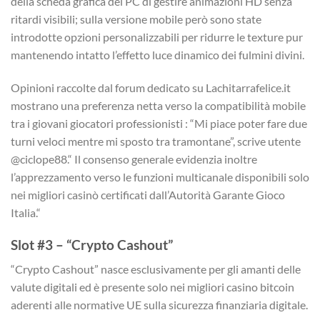
della scheda grafica del PC di gestire animazioni HD senza
ritardi visibili; sulla versione mobile però sono state
introdotte opzioni personalizzabili per ridurre le texture pur
mantenendo intatto l’effetto luce dinamico dei fulmini divini.
Opinioni raccolte dal forum dedicato su Lachitarrafelice.it
mostrano una preferenza netta verso la compatibilità mobile
tra i giovani giocatori professionisti : “Mi piace poter fare due
turni veloci mentre mi sposto tra tramontane”, scrive utente
@ciclope88.“ Il consenso generale evidenzia inoltre
l’apprezzamento verso le funzioni multicanale disponibili solo
nei migliori casinò certificati dall’Autorità Garante Gioco
Italia.“
Slot #3 – “Crypto Cashout”
“Crypto Cashout” nasce esclusivamente per gli amanti delle
valute digitali ed è presente solo nei migliori casino bitcoin
aderenti alle normative UE sulla sicurezza finanziaria digitale.