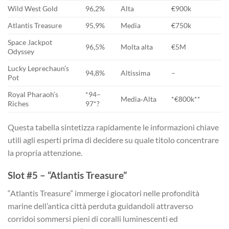
Wild West Gold
96,2%
Alta
€900k
Atlantis Treasure
95,9%
Media
€750k
Space Jackpot
96,5%
Molta alta
€5M
Odyssey
Lucky Leprechaun’s
94,8%
Altissima
–
Pot
Royal Pharaoh’s
*94–
Media‑Alta
*€800k**
Riches
97*?
Questa tabella sintetizza rapidamente le informazioni chiave
utili agli esperti prima di decidere su quale titolo concentrare
la propria attenzione.
Slot #5 – “Atlantis Treasure”
“Atlantis Treasure” immerge i giocatori nelle profondità
marine dell’antica città perduta guidandoli attraverso
corridoi sommersi pieni di coralli luminescenti ed