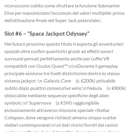
riconoscono subito come sfruttare la funzione Submarine
Dive per massimizzare l’accumulo dei valori multiplier prima
dell’attivazione finale del Super Jack potenziale.\
Slot #6 – “Space Jackpot Odyssey”
Nel futuro prossimo questo titolo trasporta gli avventurieri
spaziali oltre confini quantistici grazie ad effetti sonori
surround pensati perfettamente anche per cuffie VR
compatibili con Oculus Quest™️.\n\nDurante il gameplay
principale esistono tre livelli distintissimi dentro lo stesso
sistema jackpot :\n
Galactic Core (≤ €200k) attivabile
subito dopo quattro consecutive wins;\n
Nebula (≤ €800k)
sbloccabile mediante sequenze specifiche degli alien
symbols;\n* Supernova (≤ €5M) raggiungibile
esclusivamente attraverso missione speciale «Stellar
Collapse», dove vengono richiesti almeno cinque scatter
stellari contemporanei.\n\nI dati storici forniti dai casinò