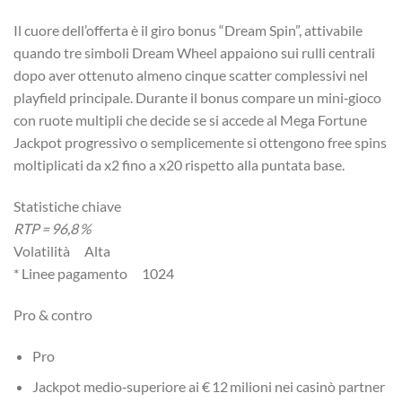
Il cuore dell’offerta è il giro bonus “Dream Spin”, attivabile
quando tre simboli Dream Wheel appaiono sui rulli centrali
dopo aver ottenuto almeno cinque scatter complessivi nel
playfield principale. Durante il bonus compare un mini‑gioco
con ruote multipli che decide se si accede al Mega Fortune
Jackpot progressivo o semplicemente si ottengono free spins
moltiplicati da x2 fino a x20 rispetto alla puntata base.
Statistiche chiave
RTP = 96,8 %
Volatilità Alta
* Linee pagamento 1024
Pro & contro
Pro
Jackpot medio‑superiore ai € 12 milioni nei casinò partner