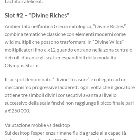
Lachitarrafelice.it.
Slot #2 – “Divine Riches”
Ambientata nell’antica Grecia mitologica, “Divine Riches”
combina tematiche classiche con elementi moderni come
wild multipli che possono trasformarsi in “Divine Wilds”
moltiplicatori fino a x12 quando entrano nella zona centrale
dei rulli durante gli scatter espandibili della modalità
Olympus Storm.
Il jackpot denominato “Divine Treasure” è collegato ad un
meccanismo progressive laddered : ogni volta che il giocatore
ottiene tre simboli divini consecutivi avanza al livello
successivo della scala finché non raggiunge il picco finale pari
a € 250 000.
Valutazione mobile vs desktop
Sul desktop l’esperienza rimane fluida grazie alla capacità