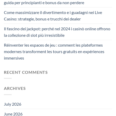
guida per principianti e bonus da non perdere
Come massimizzare il divertimento e i guadagni nei Live
Casino: strategie, bonus e trucchi dei dealer
Il fascino dei jackpot: perché nel 2024 i casinò online offrono
la collezione di slot più irresistibile
Réinventer les espaces de jeu : comment les plateformes
modernes transforment les tours gratuits en expériences
immersives
RECENT COMMENTS
ARCHIVES
July 2026
June 2026