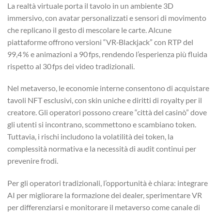
La realtà virtuale porta il tavolo in un ambiente 3D
immersivo, con avatar personalizzati e sensori di movimento
che replicano il gesto di mescolare le carte. Alcune
piattaforme offrono versioni “VR‑Blackjack” con RTP del
99,4 % e animazioni a 90 fps, rendendo l’esperienza più fluida
rispetto al 30 fps dei video tradizionali.
Nel metaverso, le economie interne consentono di acquistare
tavoli NFT esclusivi, con skin uniche e diritti di royalty per il
creatore. Gli operatori possono creare “città del casinò” dove
gli utenti si incontrano, scommettono e scambiano token.
Tuttavia, i rischi includono la volatilità dei token, la
complessità normativa e la necessità di audit continui per
prevenire frodi.
Per gli operatori tradizionali, l’opportunità è chiara: integrare
AI per migliorare la formazione dei dealer, sperimentare VR
per differenziarsi e monitorare il metaverso come canale di