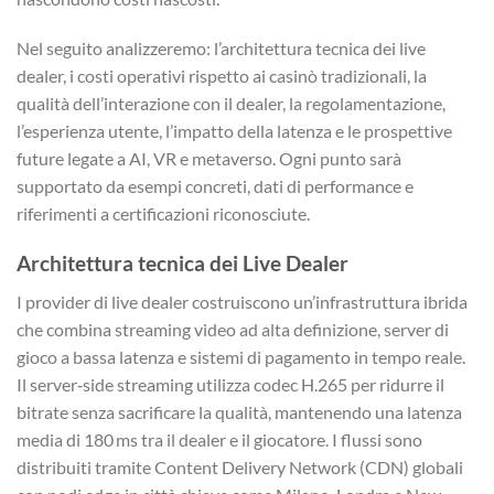
Nel seguito analizzeremo: l’architettura tecnica dei live
dealer, i costi operativi rispetto ai casinò tradizionali, la
qualità dell’interazione con il dealer, la regolamentazione,
l’esperienza utente, l’impatto della latenza e le prospettive
future legate a AI, VR e metaverso. Ogni punto sarà
supportato da esempi concreti, dati di performance e
riferimenti a certificazioni riconosciute.
Architettura tecnica dei Live Dealer
I provider di live dealer costruiscono un’infrastruttura ibrida
che combina streaming video ad alta definizione, server di
gioco a bassa latenza e sistemi di pagamento in tempo reale.
Il server‑side streaming utilizza codec H.265 per ridurre il
bitrate senza sacrificare la qualità, mantenendo una latenza
media di 180 ms tra il dealer e il giocatore. I flussi sono
distribuiti tramite Content Delivery Network (CDN) globali