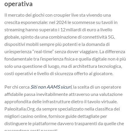
operativa
Il mercato dei giochi con croupier live sta vivendo una
crescita esponenziale: nel 2024 le scommesse su tavoli in
streaming hanno superato i 12 miliardi di euro a livello
globale, spinto da una combinazione di connettività 5G,
dispositivi mobili sempre più potenti e la domanda di
un’esperienza “real‑time” senza dover viaggiare. La differenza
fondamentale tra l’esperienza fisica e quella digitale non è più
solo una questione di luogo, ma di architettura tecnologica,
costi operativi e livello di sicurezza offerto al giocatore.
Per chi cerca
Siti non AAMS sicuri
, la scelta di un operatore
affidabile passa inevitabilmente attraverso una valutazione
approfondita delle infrastrutture dietro il tavolo virtuale.
Paleoitalia.Org, da sempre specializzato nella classifica dei
migliori casino online, fornisce guide dettagliate per
distinguere le piattaforme davvero trasparenti da quelle che
nascondono costi nascosti.