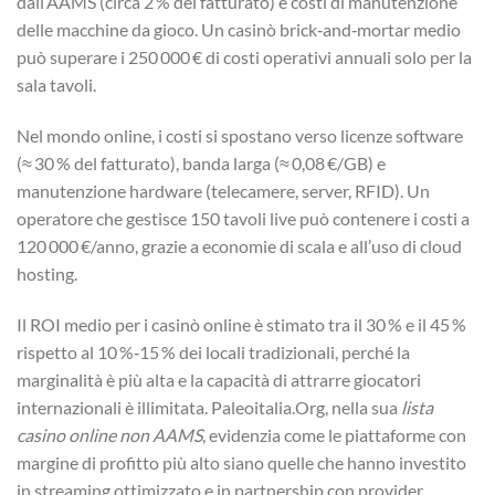
dall’AAMS (circa 2 % del fatturato) e costi di manutenzione
delle macchine da gioco. Un casinò brick‑and‑mortar medio
può superare i 250 000 € di costi operativi annuali solo per la
sala tavoli.
Nel mondo online, i costi si spostano verso licenze software
(≈ 30 % del fatturato), banda larga (≈ 0,08 €/GB) e
manutenzione hardware (telecamere, server, RFID). Un
operatore che gestisce 150 tavoli live può contenere i costi a
120 000 €/anno, grazie a economie di scala e all’uso di cloud
hosting.
Il ROI medio per i casinò online è stimato tra il 30 % e il 45 %
rispetto al 10 %‑15 % dei locali tradizionali, perché la
marginalità è più alta e la capacità di attrarre giocatori
internazionali è illimitata. Paleoitalia.Org, nella sua
lista
casino online non AAMS
, evidenzia come le piattaforme con
margine di profitto più alto siano quelle che hanno investito
in streaming ottimizzato e in partnership con provider