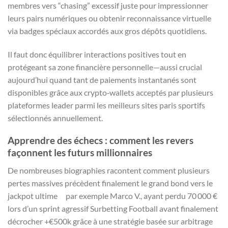
membres vers “chasing” excessif juste pour impressionner
leurs pairs numériques ou obtenir reconnaissance virtuelle
via badges spéciaux accordés aux gros dépôts quotidiens.
Il faut donc équilibrer interactions positives tout en
protégeant sa zone financière personnelle—aussi crucial
aujourd’hui quand tant de paiements instantanés sont
disponibles grâce aux crypto‐wallets acceptés par plusieurs
plateformes leader parmi les meilleurs sites paris sportifs
sélectionnés annuellement.
Apprendre des échecs : comment les revers
façonnent les futurs millionnaires
De nombreuses biographies racontent comment plusieurs
pertes massives précèdent finalement le grand bond vers le
jackpot ultime par exemple Marco V., ayant perdu 70 000 €
lors d’un sprint agressif Surbetting Football avant finalement
décrocher +€500k grâce à une stratégie basée sur arbitrage