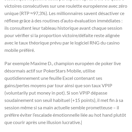
victoires consécutives sur une roulette européenne avec zéro
unique (RTP ≈97,3%). Les millionnaires savent désactiver ce
réflexe grâce à des routines d’auto‑évaluation immédiates :
ils consultent leur tableau historique avant chaque session
pour vérifier si la proportion victoire/défaite reste alignée
avec le taux théorique prévu par le logiciel RNG du casino
mobile préféré.
Par exemple Maxime D., champion européen de poker live
désormais actif sur PokerStars Mobile, utilise
quotidiennement une feuille Excel contenant ses
gains/pertes moyens par tour ainsi que son taux VPIP
(voluntarily put money in pot). Si son VPIP dépasse
soudainement son seuil habituel (+15 points), il met fin à sa
session même si sa main actuelle semble prometteuse – il
préfère éviter l’escalade émotionnelle liée au hot hand plutôt
que courir après une illusion lucrative.|