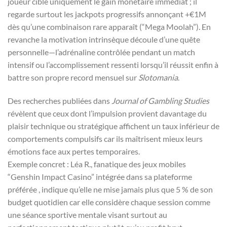
joueur cible uniquement le gain monétaire immédiat ; il
regarde surtout les jackpots progressifs annonçant +€1M
dès qu’une combinaison rare apparaît (“Mega Moolah”). En
revanche la motivation intrinsèque découle d’une quête
personnelle—l’adrénaline contrôlée pendant un match
intensif ou l’accomplissement ressenti lorsqu’il réussit enfin à
battre son propre record mensuel sur
Slotomania
.
Des recherches publiées dans
Journal of Gambling Studies
révèlent que ceux dont l’impulsion provient davantage du
plaisir technique ou stratégique affichent un taux inférieur de
comportements compulsifs car ils maîtrisent mieux leurs
émotions face aux pertes temporaires.
Exemple concret : Léa R., fanatique des jeux mobiles
“Genshin Impact Casino” intégrée dans sa plateforme
préférée , indique qu’elle ne mise jamais plus que 5 % de son
budget quotidien car elle considère chaque session comme
une séance sportive mentale visant surtout au