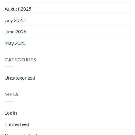
August 2025
July 2025
June 2025
May 2025
CATEGORIES
Uncategorized
META
Log in
Entries feed