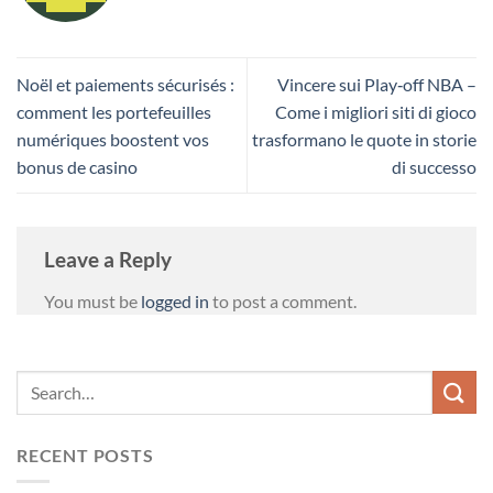
Noël et paiements sécurisés :
Vincere sui Play‑off NBA –
comment les portefeuilles
Come i migliori siti di gioco
numériques boostent vos
trasformano le quote in storie
bonus de casino
di successo
Leave a Reply
You must be
logged in
to post a comment.
RECENT POSTS