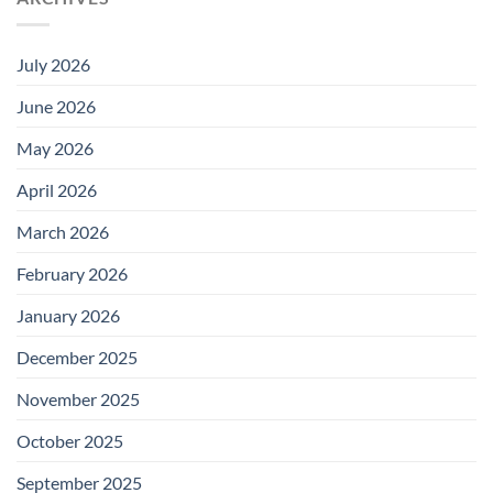
July 2026
June 2026
May 2026
April 2026
March 2026
February 2026
January 2026
December 2025
November 2025
October 2025
September 2025