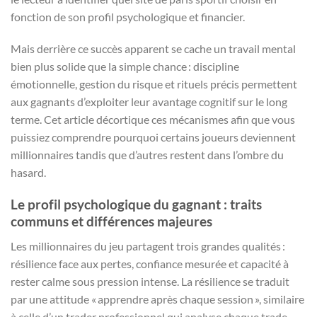
fonction de son profil psychologique et financier.
Mais derrière ce succès apparent se cache un travail mental
bien plus solide que la simple chance : discipline
émotionnelle, gestion du risque et rituels précis permettent
aux gagnants d’exploiter leur avantage cognitif sur le long
terme. Cet article décortique ces mécanismes afin que vous
puissiez comprendre pourquoi certains joueurs deviennent
millionnaires tandis que d’autres restent dans l’ombre du
hasard.
Le profil psychologique du gagnant : traits
communs et différences majeures
Les millionnaires du jeu partagent trois grandes qualités :
résilience face aux pertes, confiance mesurée et capacité à
rester calme sous pression intense. La résilience se traduit
par une attitude « apprendre après chaque session », similaire
à celle d’un trader professionnel qui analyse chaque trade